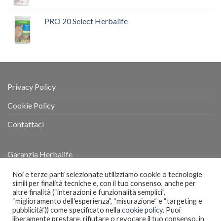
PRO 20 Select Herbalife
Privacy Policy
Cookie Policy
Contattaci
Garanzia Herbalife
Termini e Condizioni
Noi e terze parti selezionate utilizziamo cookie o tecnologie
simili per finalità tecniche e, con il tuo consenso, anche per
altre finalità (“interazioni e funzionalità semplici”,
“miglioramento dell'esperienza”, “misurazione” e “targeting e
(
Estados Unidos - español
)
pubblicità”)) come specificato nella
cookie policy
. Puoi
liberamente prestare, rifiutare o revocare il tuo consenso, in