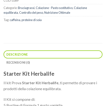
COD:
0389
Categorie:
Bruciagrassi
,
Colazione - Pasto sostitutivo
,
Colazione
equilibrata
,
Controllo del peso
,
Nutrizione Ottimale
Tag:
caffeina
,
proteine di soia
DESCRIZIONE
RECENSIONI (0)
Starter Kit Herbalife
Il kit Prova
Starter Kit Herbalife
, ti permette di provare i
prodotti della colazione equilibrata.
Il Kit si compone di:
5 Bustine di Formula 1 gusto vaniglia.