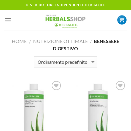
Skip
DISTRIBUTORE INDIPENDENTE HERBALIFE
to
content
HOME
NUTRIZIONE OTTIMALE
BENESSERE
/
/
DIGESTIVO
ADD TO
ADD TO
WISHLIST
WISHLIST