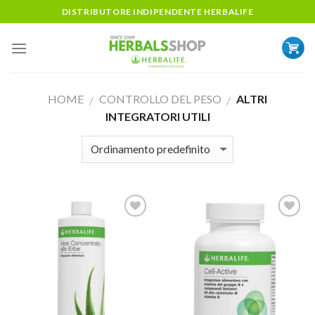
Skip
DISTRIBUTORE INDIPENDENTE HERBALIFE
to
content
HOME
CONTROLLO DEL PESO
ALTRI
/
/
INTEGRATORI UTILI
ADD TO
ADD TO
WISHLIST
WISHLIST