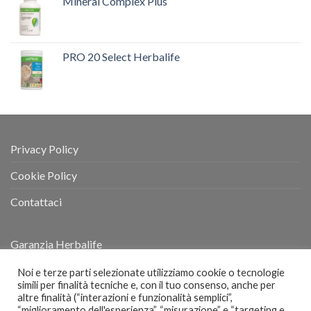
Mineral Complex Plus
PRO 20 Select Herbalife
Privacy Policy
Cookie Policy
Contattaci
Garanzia Herbalife
Termini e Condizioni
Noi e terze parti selezionate utilizziamo cookie o tecnologie
simili per finalità tecniche e, con il tuo consenso, anche per
altre finalità (“interazioni e funzionalità semplici”,
“miglioramento dell'esperienza”, “misurazione” e “targeting e